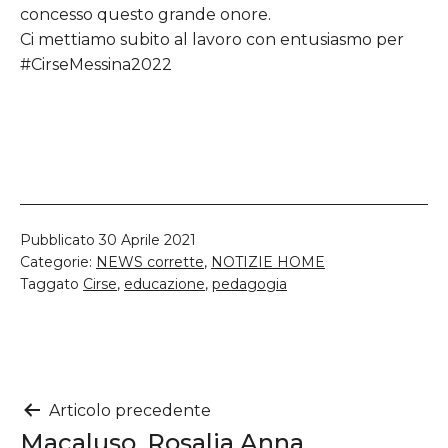
concesso questo grande onore.
Ci mettiamo subito al lavoro con entusiasmo per
#CirseMessina2022
Pubblicato
30 Aprile 2021
Categorie:
NEWS corrette
,
NOTIZIE HOME
Taggato
Cirse
,
educazione
,
pedagogia
Navigazione
Articolo precedente
Macaluso, Rosalia Anna