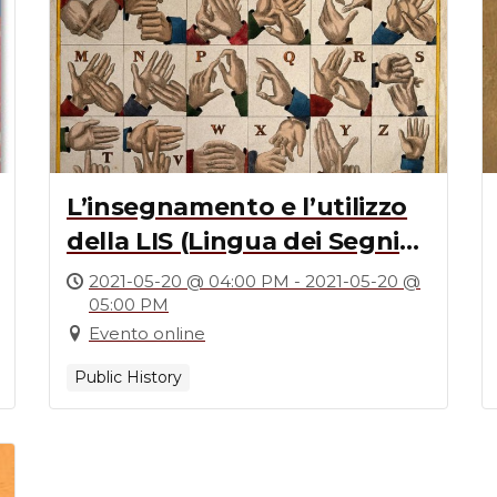
L’insegnamento e l’utilizzo
della LIS (Lingua dei Segni
Italiana) in tre contesti
2021-05-20 @ 04:00 PM - 2021-05-20 @
05:00 PM
particolari
Evento online
Public History