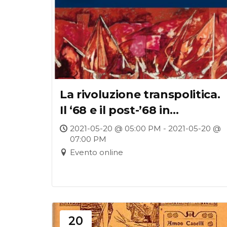
La rivoluzione transpolitica.
Il ‘68 e il post-’68 in
Italia (Viella, Roma 2020)
2021-05-20 @ 05:00 PM - 2021-05-20 @
07:00 PM
Evento online
20