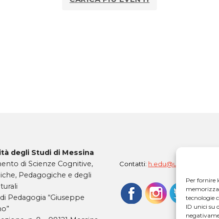
tà degli Studi di Messina
ento di Scienze Cognitive,
Contatti:
h.edu@unime.it
iche, Pedagogiche e degli
Per fornire 
turali
memorizzare 
 di Pedagogia “Giuseppe
tecnologie 
ID unici su 
mo”
negativamen