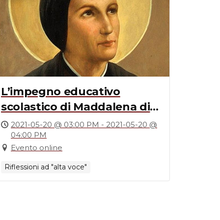
L’impegno educativo
scolastico di Maddalena di
Canossa e delle Figlie della
2021-05-20 @ 03:00 PM - 2021-05-20 @
04:00 PM
Carità
Evento online
Riflessioni ad "alta voce"