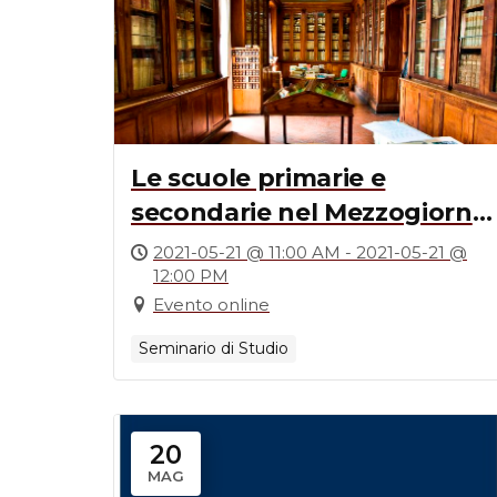
Le scuole primarie e
secondarie nel Mezzogiorno
continentale (1806-1860)
2021-05-21 @ 11:00 AM - 2021-05-21 @
12:00 PM
Evento online
Seminario di Studio
20
MAG