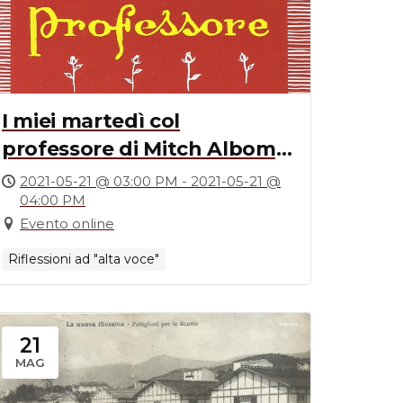
I miei martedì col
professore di Mitch Albom,
una riflessione pedagogica
2021-05-21 @ 03:00 PM - 2021-05-21 @
04:00 PM
Evento online
Riflessioni ad "alta voce"
21
MAG