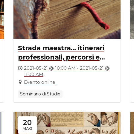
Strada maestra… itinerari
professionali, percorsi e
destini degli insegnanti
2021-05-21 @ 10:00 AM - 2021-05-21 @
11:00 AM
elementari in Sardegna dal
Evento online
1824 al 1904
Seminario di Studio
20
MAG