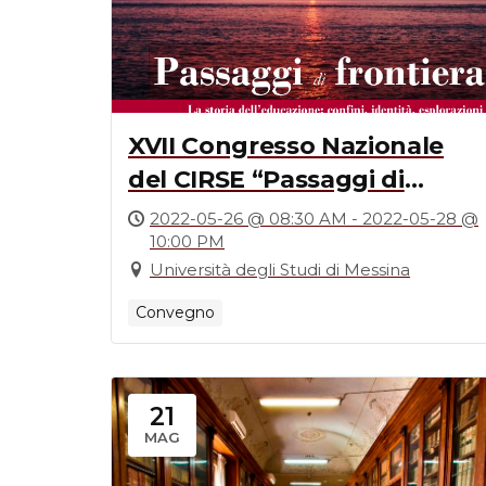
XVII Congresso Nazionale
del CIRSE “Passaggi di
frontiera. La storia
2022-05-26 @ 08:30 AM - 2022-05-28 @
10:00 PM
dell’educazione: confini,
Università degli Studi di Messina
identità, esplorazioni”
Convegno
21
MAG