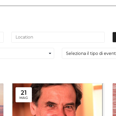
21
MAG