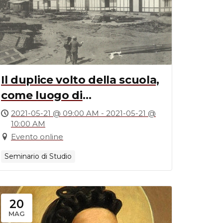
Il duplice volto della scuola,
come luogo di
aggregazione fisica e come
2021-05-21 @ 09:00 AM - 2021-05-21 @
10:00 AM
momento di crescita
Evento online
didattica: Messina dal
postunitario alla rinascita
Seminario di Studio
dopo il terremoto del 1908
20
MAG