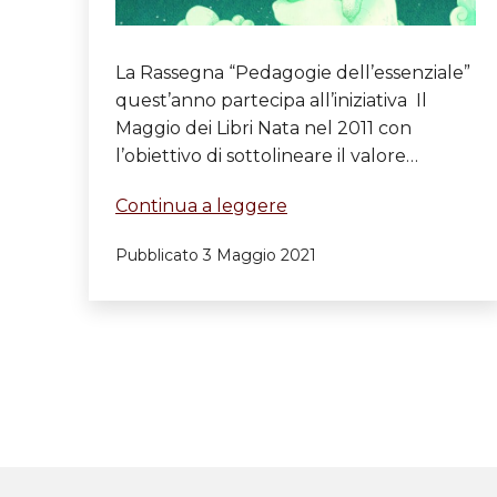
La Rassegna “Pedagogie dell’essenziale”
quest’anno partecipa all’iniziativa Il
Maggio dei Libri Nata nel 2011 con
l’obiettivo di sottolineare il valore…
La
Continua a leggere
Rassegna
Pubblicato
3 Maggio 2021
“Pedagogie
dell’essenziale”
partecipa
all’iniziativa
“Il
Maggio
dei
Libri”