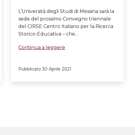
L’Università degli Studi di Messina sarà la
sede del prossimo Convegno triennale
del CIRSE Centro Italiano per la Ricerca
Storico-Educativa – che…
Il
Continua a leggere
Convegno
triennale
Pubblicato
30 Aprile 2021
del
CIRSE
a
Messina
(gennaio
2022)