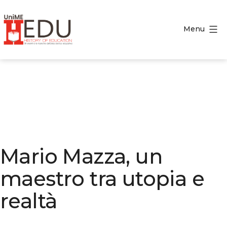
Salta
al
Menu
contenuto
HEDU
-
History
of
Education
Mario Mazza, un
maestro tra utopia e
realtà