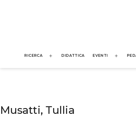
Salta
al
contenuto
HEDU
RICERCA
DIDATTICA
EVENTI
PED
-
Apri
Apri
menu
menu
History
of
Education
Musatti, Tullia