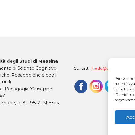
tà degli Studi di Messina
ento di Scienze Cognitive,
Contatti:
h.edu@unime.it
iche, Pedagogiche e degli
Per fornire 
turali
memorizzare 
 di Pedagogia “Giuseppe
tecnologie 
ID unici su 
mo”
negativamen
ezione, n. 8 – 98121 Messina
Acc