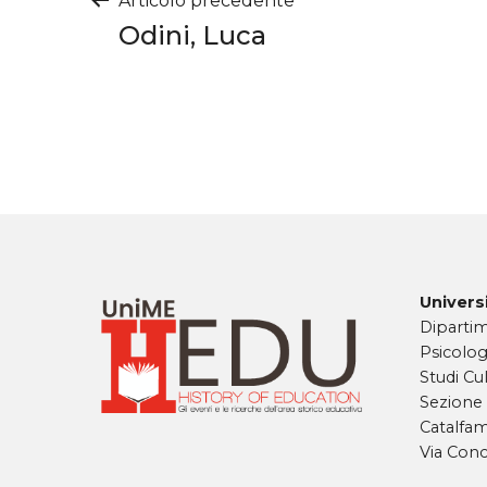
Navigazione
Articolo precedente
Odini, Luca
articoli
Universi
Dipartim
Psicolog
Studi Cul
Sezione
Catalfa
Via Conc