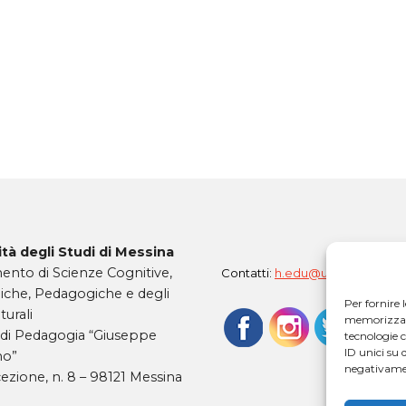
tà degli Studi di Messina
ento di Scienze Cognitive,
Contatti:
h.edu@unime.it
iche, Pedagogiche e degli
Per fornire 
turali
memorizzare 
 di Pedagogia “Giuseppe
tecnologie 
ID unici su 
mo”
negativamen
ezione, n. 8 – 98121 Messina