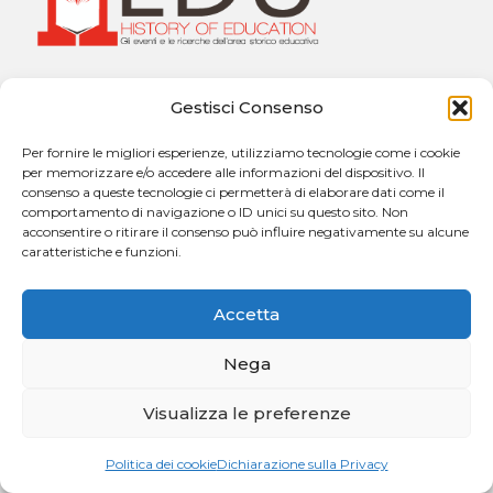
Università degli Studi di Messina
Gestisci Consenso
Dipartimento di Scienze Cognitive, Psicologiche,
Pedagogiche e degli Studi Culturali
Per fornire le migliori esperienze, utilizziamo tecnologie come i cookie
Sezione di Pedagogia “Giuseppe Catalfamo”
per memorizzare e/o accedere alle informazioni del dispositivo. Il
Via Concezione, n. 8 – 98121 Messina
consenso a queste tecnologie ci permetterà di elaborare dati come il
comportamento di navigazione o ID unici su questo sito. Non
acconsentire o ritirare il consenso può influire negativamente su alcune
caratteristiche e funzioni.
Contatti:
h.edu@unime.it
Accetta
Nega
Visualizza le preferenze
Copyright © 2026. Powered by
CIAM
Politica dei cookie
Dichiarazione sulla Privacy