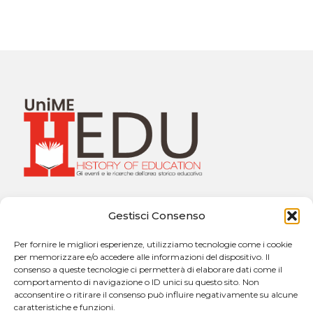
Università degli Studi di Messina
Gestisci Consenso
Dipartimento di Scienze Cognitive, Psicologiche,
Pedagogiche e degli Studi Culturali
Per fornire le migliori esperienze, utilizziamo tecnologie come i cookie
Sezione di Pedagogia “Giuseppe Catalfamo”
per memorizzare e/o accedere alle informazioni del dispositivo. Il
Via Concezione, n. 8 – 98121 Messina
consenso a queste tecnologie ci permetterà di elaborare dati come il
comportamento di navigazione o ID unici su questo sito. Non
acconsentire o ritirare il consenso può influire negativamente su alcune
caratteristiche e funzioni.