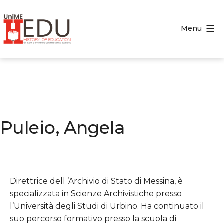
Salta
al
Menu
contenuto
HEDU
-
History
of
Education
Puleio, Angela
Direttrice dell ’Archivio di Stato di Messina, è
specializzata in Scienze Archivistiche presso
l’Università degli Studi di Urbino. Ha continuato il
suo percorso formativo presso la scuola di