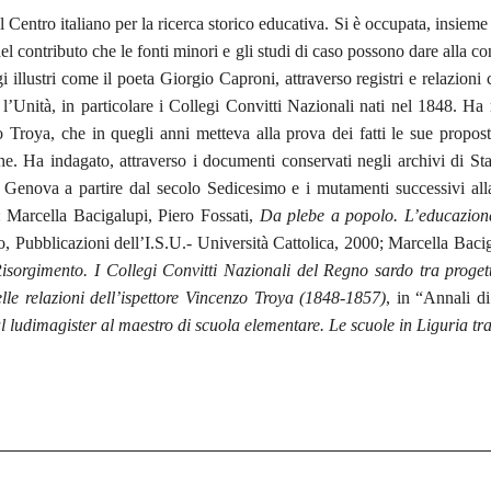
l Centro italiano per la ricerca storico educativa. Si è occupata, insieme
del contributo che le fonti minori e gli studi di caso possono dare alla c
 illustri come il poeta Giorgio Caproni, attraverso registri e relazioni co
’Unità, in particolare i Collegi Convitti Nazionali nati nel 1848. Ha ri
zo Troya, che in quegli anni metteva alla prova dei fatti le sue propo
tiche. Ha indagato, attraverso i documenti conservati negli archivi di S
 di Genova a partire dal secolo Sedicesimo e i mutamenti successivi al
: Marcella Bacigalupi, Piero Fossati,
Da plebe a popolo. L’educazione 
, Pubblicazioni dell’I.S.U.- Università Cattolica, 2000; Marcella Bacig
isorgimento. I Collegi Convitti Nazionali del Regno
sardo tra proget
lle relazioni dell’ispettore Vincenzo Troya (1848-1857)
, in “Annali di
l ludimagister al maestro di scuola elementare. Le scuole in Liguria tr