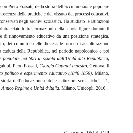
 con Piero Fossati, della storia dell’acculturazione popolare
onoscenza delle pratiche e del vissuto dei processi educativi,
nservati negli archivi scolastici. Ha studiato le istituzioni
ntracciato le trasformazioni della scuola ligure durante il
ste di rinnovamento educativo da una posizione strategica,
tato, dei comuni e delle diocesi, le forme di acculturazione
la caduta della Repubblica, nel periodo napoleonico e poi
popolare nei libri di scuola dall’Unità alla Repubblica
,
alupi, Piero Fossati,
Giorgio Caproni maestro
, Genova, il
to politico e esperimento educativo (1848-1859)
, Milano,
 storia dell’educazione e delle istituzioni scolastiche”, 21,
a Antico Regime e Unità d’Italia
, Milano, Unicopli, 2016.
Categorie:
RELATORI