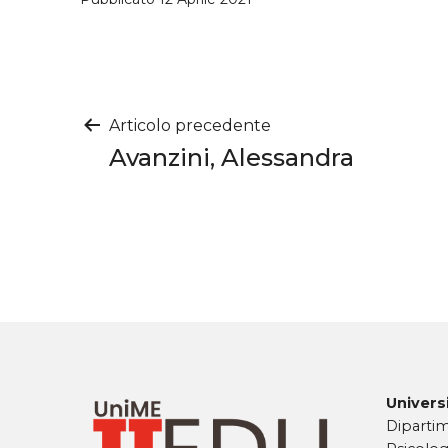
Navigazione
Articolo precedente
Avanzini, Alessandra
articoli
Universi
Dipartim