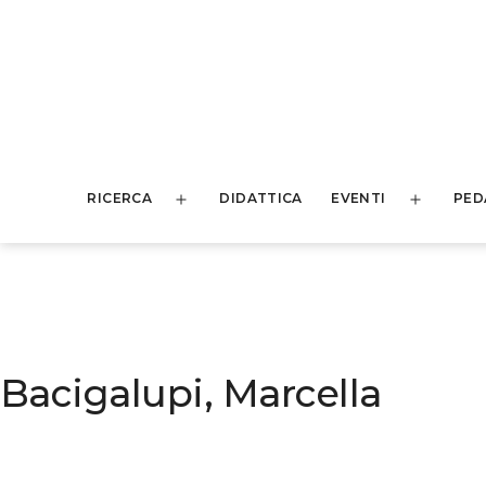
Salta
al
contenuto
HEDU
RICERCA
DIDATTICA
EVENTI
PED
-
Apri
Apri
menu
menu
History
of
Education
Bacigalupi, Marcella