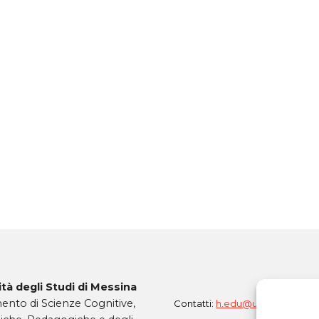
tà degli Studi di Messina
ento di Scienze Cognitive,
Contatti:
h.edu@unime.it