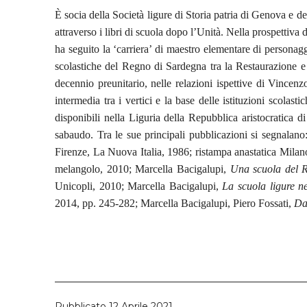
È socia della Società ligure di Storia patria di Genova e de
attraverso i libri di scuola dopo l’Unità. Nella prospettiva 
ha seguito la ‘carriera’ di maestro elementare di personaggi
scolastiche del Regno di Sardegna tra la Restaurazione e l
decennio preunitario, nelle relazioni ispettive di Vincen
intermedia tra i vertici e la base delle istituzioni scolas
disponibili nella Liguria della Repubblica aristocratica
sabaudo. Tra le sue principali pubblicazioni si segnalano
Firenze, La Nuova Italia, 1986; ristampa anastatica Milano
melangolo, 2010; Marcella Bacigalupi,
Una scuola del R
Unicopli, 2010; Marcella Bacigalupi,
La scuola ligure ne
2014, pp. 245-282; Marcella Bacigalupi, Piero Fossati,
Da
Pubblicato
12 Aprile 2021